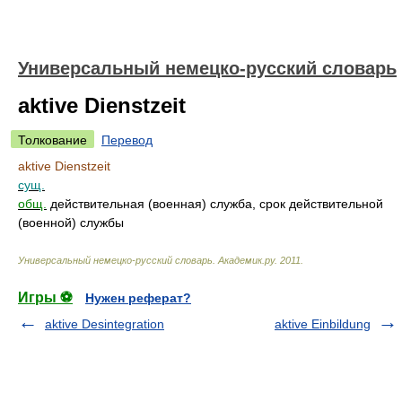
Универсальный немецко-русский словарь
aktive Dienstzeit
Толкование
Перевод
aktive Dienstzeit
сущ.
общ.
действительная (военная) служба, срок действительной
(военной) службы
Универсальный немецко-русский словарь
.
Академик.ру
.
2011
.
Игры ⚽
Нужен реферат?
aktive Desintegration
aktive Einbildung