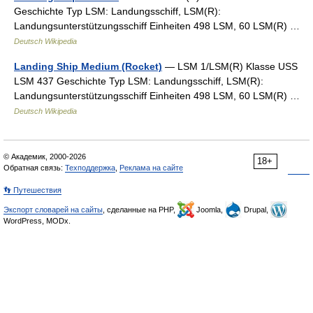
Geschichte Typ LSM: Landungsschiff, LSM(R):
Landungsunterstützungsschiff Einheiten 498 LSM, 60 LSM(R) …
Deutsch Wikipedia
Landing Ship Medium (Rocket)
— LSM 1/LSM(R) Klasse USS
LSM 437 Geschichte Typ LSM: Landungsschiff, LSM(R):
Landungsunterstützungsschiff Einheiten 498 LSM, 60 LSM(R) …
Deutsch Wikipedia
© Академик, 2000-2026
18+
Обратная связь:
Техподдержка
,
Реклама на сайте
👣 Путешествия
Экспорт словарей на сайты
, сделанные на PHP,
Joomla,
Drupal,
WordPress, MODx.